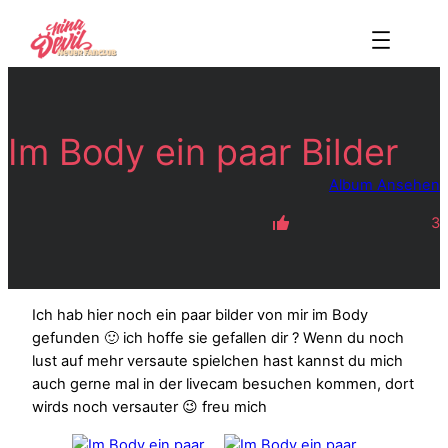
Zum
Inhalt
springen
Im Body ein paar Bilder
Album Ansehen
3
Ich hab hier noch ein paar bilder von mir im Body
gefunden 🙂 ich hoffe sie gefallen dir ? Wenn du noch
lust auf mehr versaute spielchen hast kannst du mich
auch gerne mal in der livecam besuchen kommen, dort
wirds noch versauter 😉 freu mich