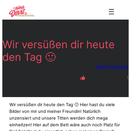
Zum
Inhalt
springen
Wir versüßen dir heute
den Tag 🙂
Album Ansehen
1
Wir versüßen dir heute den Tag 🙂 Hier hast du viele
Bilder von mir und meiner Freundin! Natürlich
unzensiert und unsere Titten werden dich mega
einheitzen! Hier auf dem Bett wäre auch noch Platz für