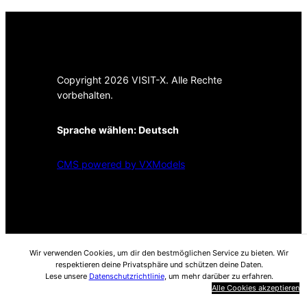
Copyright 2026 VISIT-X. Alle Rechte
vorbehalten.
Sprache wählen:
Deutsch
CMS powered by VXModels
Wir verwenden Cookies, um dir den bestmöglichen Service zu bieten. Wir
respektieren deine Privatsphäre und schützen deine Daten.
Lese unsere
Datenschutzrichtlinie
, um mehr darüber zu erfahren.
Alle Cookies akzeptieren