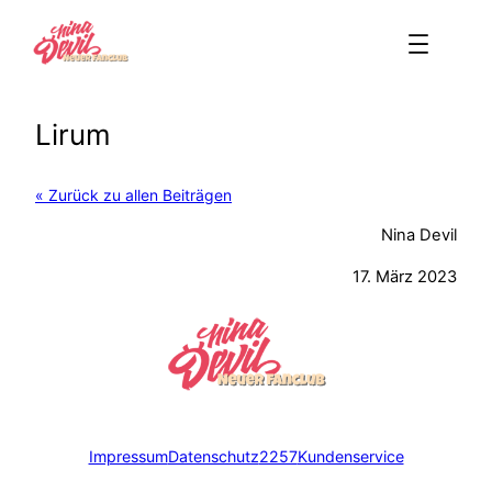
Zum
Inhalt
springen
Lirum
« Zurück zu allen Beiträgen
Nina Devil
17. März 2023
Impressum
Datenschutz
2257
Kundenservice